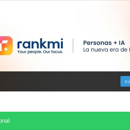
S
onal